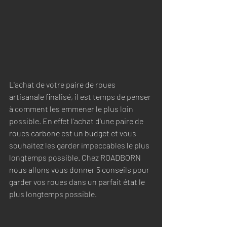
L'achat de votre paire de roues 
artisanale finalisé, il est temps de penser 
à comment les emmener le plus loin 
possible. En effet l'achat d'une paire de 
roues carbone est un budget et vous 
souhaitez les garder impeccables le plus 
longtemps possible. Chez ROADBORN 
nous allons vous donner 5 conseils pour 
garder vos roues dans un parfait état le 
plus longtemps possible.