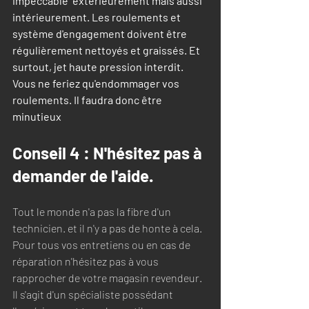
impeccable  extérieurement mais aussi 
intérieurement. Les roulements et 
système d'engagement doivent être 
régulièrement nettoyés et graissés. Et 
surtout, jet haute pression interdit. 
Vous ne feriez qu'endommager vos 
roulements. Il faudra donc être 
minutieux 
Conseil 4 : N'hésitez pas à 
demander de l'aide.
Tout le monde n'a pas la fibre d'un 
technicien. et il n'y a pas de honte à cela. 
Pour tous vos entretiens ou en cas de 
réparation n'hésitez pas à vous 
rapprocher de votre magasin revendeur. 
Il s'agit d'un spécialiste possédant 