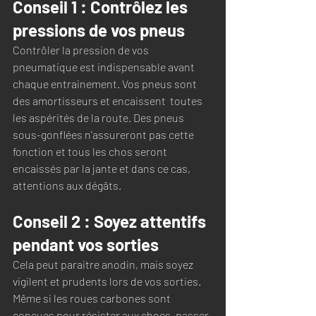
Conseil 1 : Contrôlez les 
pressions de vos pneus
Contrôler la pression de vos 
pneumatique est indispensable avant 
chaque entrainement. Vos pneus sont 
des amortisseurs et encaissent  toutes 
les aspérités de la route. Des pneus 
sous-gonflées n'assureront pas cette 
fonction et tous les chos seront 
encaissés par la jante et dans ce cas, 
attentions aux dégâts.
Conseil 2 : Soyez attentifs 
pendant vos sorties
Cela peut paraitre anodin, mais soyez 
vigilent et prudents lors de vos sorties. 
Même si les roues carbones sont 
conçues pour résister aux chocs, passer 