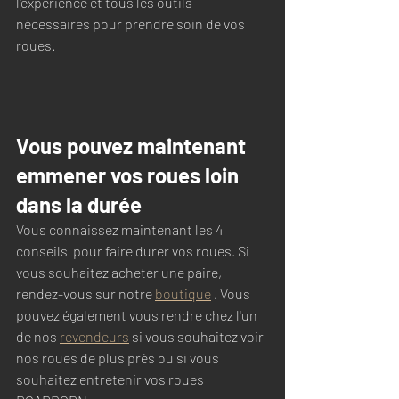
l'expérience et tous les outils 
nécessaires pour prendre soin de vos 
roues.
Vous pouvez maintenant 
emmener vos roues loin 
dans la durée
Vous connaissez maintenant les 4 
conseils  pour faire durer vos roues. Si 
vous souhaitez acheter une paire, 
rendez-vous sur notre 
boutique
 . Vous 
pouvez également vous rendre chez l'un 
de nos 
revendeurs
 si vous souhaitez voir 
nos roues de plus près ou si vous 
souhaitez entretenir vos roues 