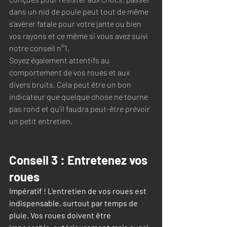
dans un nid de poule peut tout de même 
s'avérer fatale pour votre jante ou bien 
vos rayons et ce même si vous avez suivi 
notre conseil n°1.
Soyez également attentifs au 
comportement de vos roues et aux 
divers bruits. Cela peut être un bon 
indicateur que quelque chose ne tourne 
pas rond et qu'il faudra peut-être prévoir 
un petit entretien.
Conseil 3 : Entretenez vos 
roues
Impératif ! L'entretien de vos roues est 
indispensable, surtout par temps de 
pluie. Vos roues doivent être 