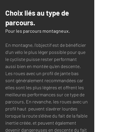
Choix liés au type de 
parcours. 
Pour les parcours montagneux.
En montagne, l'objectif est de bénéficier 
d'un vélo le plus léger possible pour que 
le cycliste puisse rester performant 
aussi bien en montée qu'en descente. 
Les roues avec un profil de jante bas 
sont généralement recommandées car 
elles sont les plus légères et offrent les 
meilleures performances sur ce type de 
parcours. En revanche, les roues avec un 
profil haut  peuvent s'avérer lourdes 
lorsque la route s'élève du fait de la faible 
inertie créée, et peuvent également 
devenir dangereuses en descente du fait 