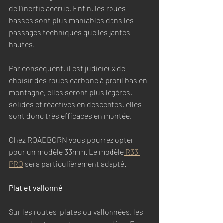
de l'inertie accrue. Enfin, les roues 
basses sont plus maniables dans les 
passages techniques que les jantes 
hautes.
Par conséquent, il est judicieux de 
choisir des roues carbone à profil bas en 
montagne, elles seront plus légères, 
solides et réactives en descentes, elles 
sont donc très efficaces en montée. 
Chez ROADBORN vous pourrez opter 
pour un modèle 33mm. Le modèle
 R33 
PRO
 sera particulièrement adapté.  
Plat et vallonné
Sur les routes  plates ou vallonnées, les 