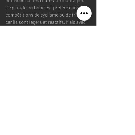
efficaces sur les routes  de montagne. 
De plus, le carbone est préféré dans les 
compétitions de cyclisme ou de triathlon 
car ils sont légers et réactifs. Mais avec 
l'évolution des pneumatiques et l'arrivée 
du tubeless, les roues carbone 
deviennent de plus en plus confortables. 
Il n'est donc plus obligatoire d'avoir à 
choisir entre aluminium et carbone pour 
vos roues. 
Retrouvez toutes les roues carbone 
ROADBORN sur notre site