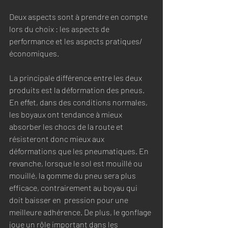
Deux aspects sont à prendre en compte 
lors du choix : les aspects de 
performance et les aspects pratiques/
économiques.
La principale différence entre les deux 
produits est la déformation des pneus. 
En effet, dans des conditions normales, 
les boyaux ont tendance à mieux 
absorber les chocs de la route et 
résisteront donc mieux aux 
déformations que les pneumatiques. En 
revanche, lorsque le sol est mouillé ou 
mouillé, la gomme du pneu sera plus 
efficace, contrairement au boyau qui 
doit baisser en  pression pour une 
meilleure adhérence. De plus, le gonflage 
joue un rôle important dans les 