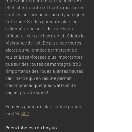
roues hautes sont recommandées. En 
effet, plus la jante est haute, meilleures 
sont les performances aérodynamiques 
de la roue. Sur les parcours plats ou 
vallonnés, une paire de roue haute 
diffusera  mieux le flux d'air et réduira la 
résistance de l'air. De plus, ces routes 
plates ou vallonnées permettent de 
rouler à des vitesses plus importantes 
que sur des routes de montagne, d'où 
l'importance des roues à jantes hautes, 
car l'inertie qui en résulte permet 
d'économiser quelques watts et de 
gagner plus de km/h !
Pour vos parcours plats, optez pour le 
modèle 
R50
Pneu/tubeless ou boyaux