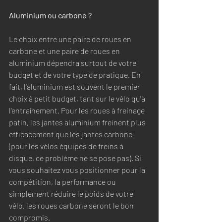
Aluminium ou carbone ?
Le choix entre une paire de roues en 
carbone et une paire de roues en 
aluminium dépendra surtout de votre 
budget et de votre type de pratique. En 
fait, l'aluminium est souvent le premier 
choix à petit budget, tant sur le vélo qu'à 
l'entraînement. Pour les roues à freinage 
patin, les jantes aluminium freinent plus 
efficacement que les jantes carbone 
(pour les vélos équipés de freins à 
disque, ce problème ne se pose pas). Si 
vous souhaitez vous positionner pour la 
compétition, la performance ou 
simplement réduire le poids de votre 
vélo, les roues carbone seront le bon 
compromis. 