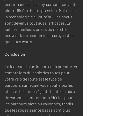
performances : les boyaux sont souvent 
plus utilisés à haute pression. Mais avec 
la technologie d'aujourd'hui, les pneus 
sont devenus tout aussi efficaces. En 
fait, les meilleurs pneus du marché 
peuvent faire économiser aux cyclistes 
quelques watts. 
Conclusion
Le facteur le plus important à prendre en 
compte lors du choix des roues pour 
votre vélo de route est le type de 
parcours sur lequel vous souhaitez les 
utiliser. Les roues à jante haute en fibre 
de carbone sont toujours idéales pour 
les parcours plats ou vallonnés, tandis 
que les roues à jante basse sont plus 