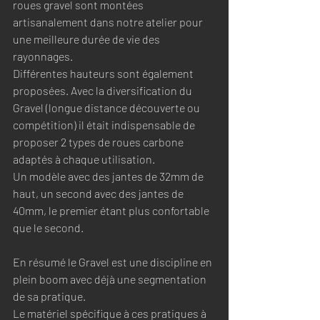
roues gravel sont montées 
artisanalement dans notre atelier pour 
une meilleure durée de vie des 
rayonnages. 
Différentes hauteurs sont également 
proposées. Avec la diversification du 
Gravel (longue distance découverte ou 
compétition) il était indispensable de 
proposer 2 types de roues carbone 
adaptés à chaque utilisation. 
Un modèle avec des jantes de 32mm de 
haut, un second avec des jantes de 
40mm, le premier étant plus confortable 
que le second. 
En résumé le Gravel est une discipline en 
plein boom avec déjà une segmentation 
de sa pratique. 
Le matériel spécifique à ces pratiques à 