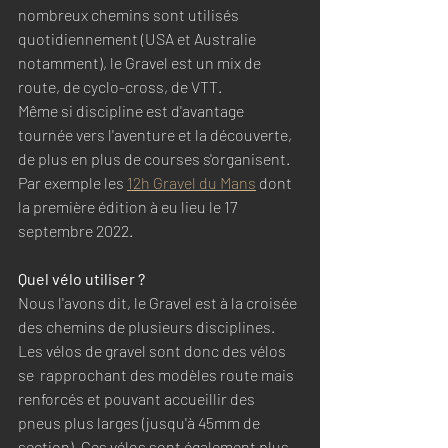
nombreux chemins sont utilisés 
quotidiennement (USA et Australie 
notamment), le Gravel est un mix de 
route, de cyclo-cross, de VTT. 
Même si discipline est d'avantage 
tournée vers l'aventure et la découverte, 
de plus en plus de courses s'organisent. 
Par exemple les 
12h Gravel du Mans
 dont 
la première édition à eu lieu le 17 
septembre 2022.
Quel vélo utiliser ?
Nous l'avons dit, le Gravel est à la croisée 
des chemins de plusieurs disciplines. 
Les vélos de gravel sont donc des vélos 
se  rapprochant des modèles route mais 
renforcés et pouvant accueillir des 
pneus plus larges (jusqu'à 45mm de 
section). Ces vélos sont également plus 