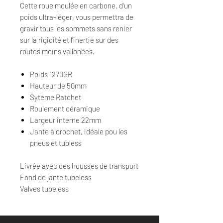
Cette roue moulée en carbone, d'un
poids ultra-léger, vous permettra de
gravir tous les sommets sans renier
sur la rigidité et l'inertie sur des
routes moins vallonées.
Poids 1270GR
Hauteur de 50mm
Sytème Ratchet
Roulement céramique
Largeur interne 22mm
Jante à crochet, idéale pou les
pneus et tubless
Livrée avec des housses de transport
Fond de jante tubeless
Valves tubeless